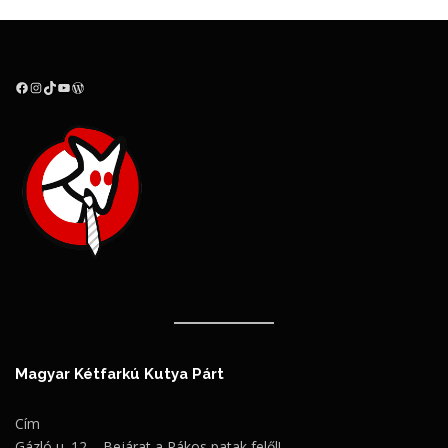
Facebook
Instagram
TikTok
YouTube
WordPress
Magyar Kétfarkú Kutya Párt
Cím
Gázló u. 12. - Bejárat a Rákos patak felől!