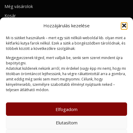
Még vásárolok
Kosár
Hozzájárulás kezelése
Mi is sütiket használunk – mert egy süti nélküli weboldal kb. olyan mint a
kétfarkú kutya farok nélkül. Ezek a sütik a böngésződben tárolódnak, és
többek között a következőkre szolgálnak:
Megjegyezzenek téged, mert valljuk be, senki sem szeret mindent újra
Domumentumok
bepötyögni.
Adatokat küldenek nekünk arról, mi érdekel (vagy épp mi nem), hogy mi
Adatkezelési tájékoztató
titokban örömtáncot lejthessünk, ha végre rákattintottál arra a gombra,
amit eddig még senki sem mert megnyomni. Célunk, hogy
kényelmesebb, személyre szabottabb élményt nyújtsunk neked –
Adományozási tájékoztató
teljesen átlátható módon.
Impresszum
Elfogadom
Elutasítom