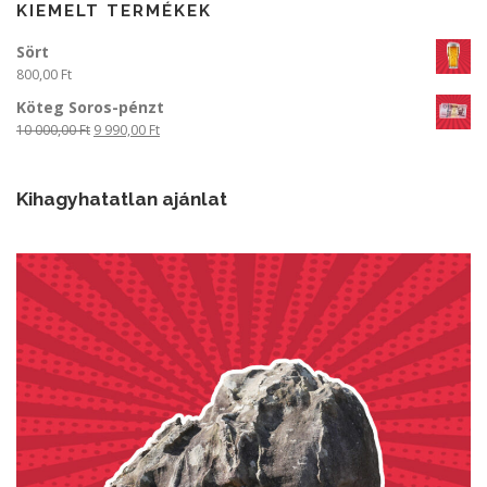
KIEMELT TERMÉKEK
Sört
800,00
Ft
Köteg Soros-pénzt
O
C
10 000,00
Ft
9 990,00
Ft
r
u
i
r
g
r
Kihagyhatatlan ajánlat
i
e
n
n
a
t
l
p
p
r
r
i
i
c
c
e
e
i
w
s
a
:
s
9
:
9