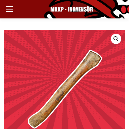
Tovább
a
Menü
tartalomhoz
ADOMÁNYBOLT
MÉG ÍGY IS TÁMOGATHATSZ MINKET
PÉNZTÁR
MÉG VÁSÁROLOK
KOSÁR