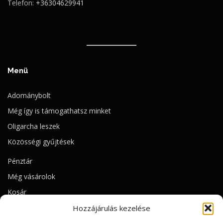
Telefon:
+36304629941
Menü
Adománybolt
Még így is támogathatsz minket
Oligarcha leszek
Közösségi gyűjtések
Pénztár
Még vásárolok
Kosár
Hozzájárulás kezelése