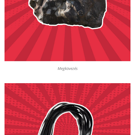
1
9
0
0
0
,
0
0
0
0
,
0
F
0
t
.
F
t
Megkövezés
.