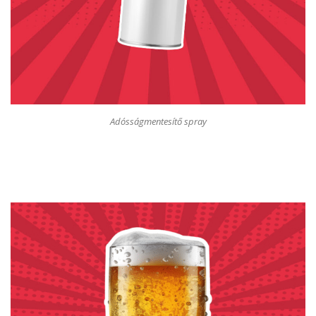
Adósságmentesítő spray