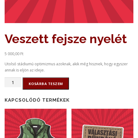
Veszett fejsze nyelét
5 000,00
Ft
Utolsó stádiumú optimizmus azoknak, akik még hisznek, hogy egyszer
annak is eljön az ideje.
Veszett
KOSÁRBA TESZEM
fejsze
nyelét
mennyiség
KAPCSOLÓDÓ TERMÉKEK